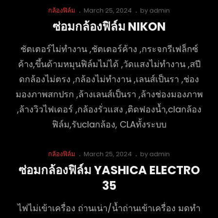
Cat
Posted
กล้องฟิล์ม
March 25, 2024
by
admin
Links
on
ซ่อมกล้องฟิล์ม NIKON
ชัตเตอร์ไม่ทำงาน ,ชัตเตอร์ค้าง ,กระจกรีเฟล็กซ์
ค้าง,ขึ้นด้ามหมุนฟิล์มไม่ได้ ,วัดแสงไม่ทำงาน ,สปี
ดกล้องไม่ตรง ,กล้องไม่ทำงาน ,เลนส์เป็นรา ,ช่อง
มองภาพสกปรก ,ล้างเลนส์เป็นรา ,ล้างช่องมองภาพ
,ล้างวิวไฟเดอร์ ,กล้องรั่วแสง ,ติดฟองน้ำ,claกล้อง
ฟิล์ม,รับclaกล้อง, CLAทั้งระบบ
Cat
Posted
กล้องฟิล์ม
March 25, 2024
by
admin
Links
on
ซ่อมกล้องฟิล์ม YASHICA ELECTRO
35
ไฟไม่เข้าเครื่อง ถ่านเน่า/น้ำถ่านเข้าเครื่อง มดทำ