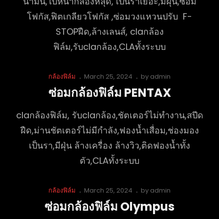
น้ำมัน,ใบหน้ากล้องหลุด, เป็นราเยอะ,มีฝุ่น,ซ่อม
โฟกัส,ฟิตเกลียวโฟกัส ,ซ่อมวงแหวนปรับ F-
STOPฝืด,ล้างเลนส์, claกล้อง
ฟิล์ม,รับclaกล้อง,CLAทั้งระบบ
Cat
Posted
กล้องฟิล์ม
March 25, 2024
by
admin
Links
on
ซ่อมกล้องฟิล์ม PENTAX
claกล้องฟิล์ม, รับclaกล้อง,ชัตเตอร์ไม่ทำงาน,สปีด
ฝืด,ม่านชัตเตอร์ไม่มีกำลัง,ฟองน้ำเสื่อม,ช่องมอง
เป็นรา,มีฝุ่น ล้างเครื่อง ล้างวิว,ติดฟองน้ำทั้ง
ตัว,CLAทั้งระบบ
Cat
Posted
กล้องฟิล์ม
March 25, 2024
by
admin
Links
on
ซ่อมกล้องฟิล์ม Olympus