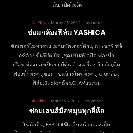
กลับ, เปิดไม่ติด
Cat
Posted
กล้องฟิล์ม
March 25, 2024
by
admin
Links
on
ซ่อมกล้องฟิล์ม YASHICA
ชัตเตอร์ไม่ทำงาน ,ม่านชัตเตอร์ค้าง, กระจกรีเฟล็
กซ์ค้าง,ขึ้นฟิล์มฝืด ,ชุดปรับสปีดฝืด,ฟองน้ำ
เสื่อม,ช่องมองเป็นรา,มีฝุ่น ล้างเครื่อง ล้างวิว,ติด
ฟองน้ำทั้งตัว,ซ่อม+ขัดล้างใหม่ทั้งตัว, claกล้อง
ฟิล์ม,รับclaกล้อง,CLAทั้งระบบ
Cat
Posted
กล้องฟิล์ม
March 25, 2024
by
admin
Links
on
ซ่อมเลนส์มือหมุนทุกยี่ห้อ
โฟกัสฝืด, F-STOPฝืด,ใบหน้ากล้องเป็น