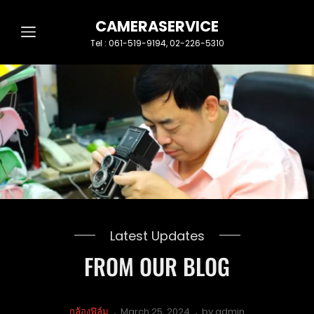
CAMERASERVICE
Tel : 061-519-9194, 02-226-5310
Latest Updates
FROM OUR BLOG
Cat
Posted
กล้องฟิล์ม
March 25, 2024
by
admin