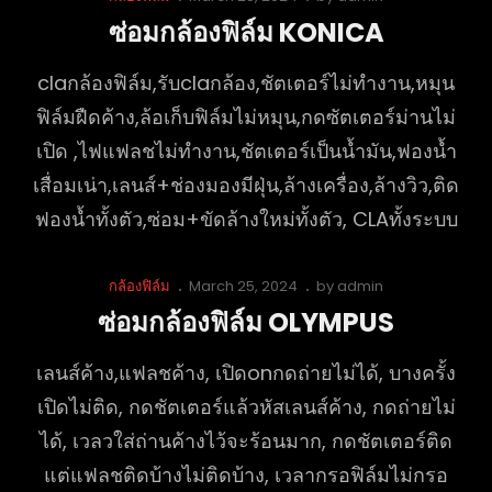
Links
on
ซ่อมกล้องฟิล์ม KONICA
claกล้องฟิล์ม,รับclaกล้อง,ชัตเตอร์ไม่ทำงาน,หมุน
ฟิล์มฝืดค้าง,ล้อเก็บฟิล์มไม่หมุน,กดซัตเตอร์ม่านไม่
เปิด ,ไฟแฟลชไม่ทำงาน,ชัตเตอร์เป็นน้ำมัน,ฟองน้ำ
เสื่อมเน่า,เลนส์+ช่องมองมีฝุ่น,ล้างเครื่อง,ล้างวิว,ติด
ฟองน้ำทั้งตัว,ซ่อม+ขัดล้างใหม่ทั้งตัว, CLAทั้งระบบ
Cat
Posted
กล้องฟิล์ม
March 25, 2024
by
admin
Links
on
ซ่อมกล้องฟิล์ม OLYMPUS
เลนส์ค้าง,แฟลชค้าง, เปิดonกดถ่ายไม่ได้, บางครั้ง
เปิดไม่ติด, กดชัตเตอร์แล้วหัสเลนส์ค้าง, กดถ่ายไม่
ได้, เวลวใส่ถ่านค้างไว้จะร้อนมาก, กดชัตเตอร์ติด
แต่แฟลชติดบ้างไม่ติดบ้าง, เวลากรอฟิล์มไม่กรอ